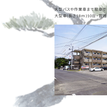
大型バスや作業車まで駐車で
大型車(長さ18ｍ)10台・普