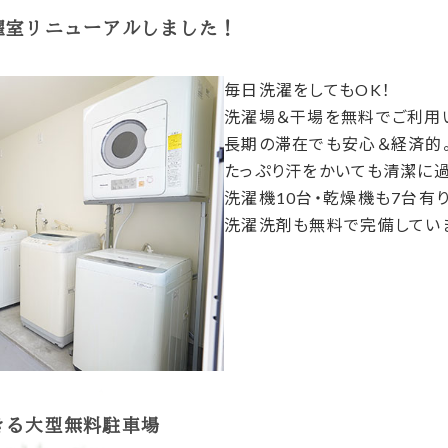
濯室リニューアルしました！
毎日洗濯をしてもOK！
洗濯場＆干場を無料でご利用
長期の滞在でも安心＆経済的
たっぷり汗をかいても清潔に過
洗濯機10台・乾燥機も7台有り
洗濯洗剤も無料で完備してい
きる
大型無料駐車場