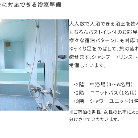
ンに
対応できる浴室準備
大人数で入浴できる浴室を始
もちろんバストイレ付のお部屋
様々な宿泊パターンにも対応で
ゆっくり足をのばして、旅の疲
癒せます。シャンプー・リンス・
常備しています。
・2階 中浴場（4〜6名用）
・2階 ユニットバス（1名用）
・3階 シャワーユニット（1
※ご宿泊の男性・女性の比率によ
分けさせていただきます。