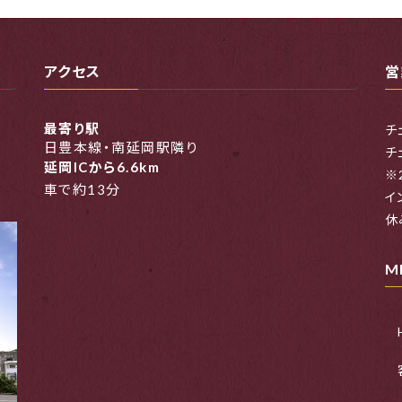
アクセス
営
最寄り駅
チ
日豊本線・南延岡駅隣り
チ
延岡ICから6.6km
※
車で約13分
イ
休
M