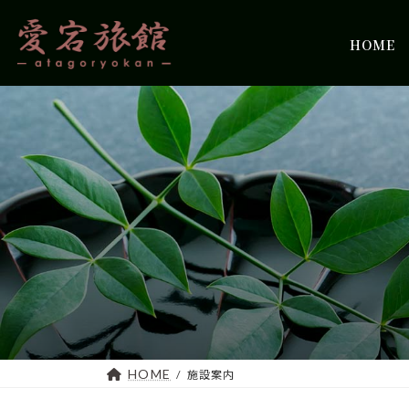
コ
ナ
ン
ビ
HOME
テ
ゲ
ン
ー
ツ
シ
へ
ョ
ス
ン
キ
に
ッ
移
プ
動
HOME
施設案内