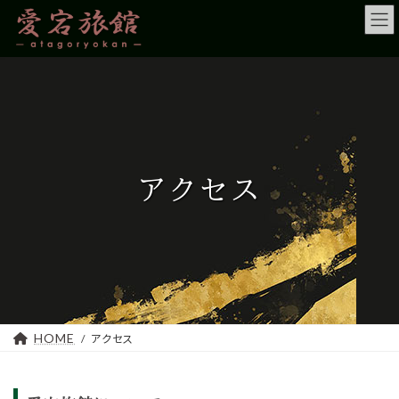
コ
ナ
ン
ビ
テ
ゲ
ン
ー
ツ
シ
へ
ョ
ス
ン
キ
に
ッ
移
プ
動
アクセス
HOME
アクセス