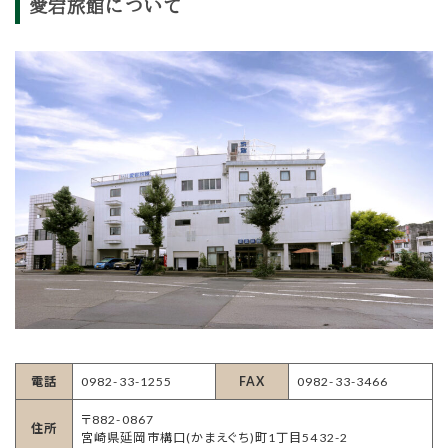
愛宕旅館について
電話
0982-33-1255
FAX
0982-33-3466
〒882-0867
住所
宮崎県延岡市構口(かまえぐち)町1丁目5432-2